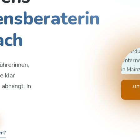
nsberaterin
ach
ührerinnen,
e klar
 abhängt. In
JE
en?