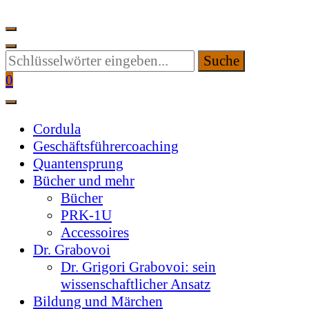
Suchen
Sie
0
etwas?
Cordula
Geschäftsführercoaching
Quantensprung
Bücher und mehr
Bücher
PRK-1U
Accessoires
Dr. Grabovoi
Dr. Grigori Grabovoi: sein
wissenschaftlicher Ansatz
Bildung und Märchen