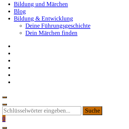
Bildung und Märchen
Blog
Bildung & Entwicklung
Deine Führungsgeschichte
Dein Märchen finden
Suchen
Sie
0
etwas?