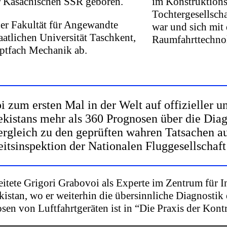
r Kasachischen SSR geboren.
im Konstruktions
Tochtergesellsch
der Fakultät für Angewandte
war und sich mi
tlichen Universität Taschkent,
Raumfahrttechnol
ptfach Mechanik ab.
 zum ersten Mal in der Welt auf offizieller u
ekistans mehr als 360 Prognosen über die Diag
rgleich zu den geprüften wahren Tatsachen 
eitsinspektion der Nationalen Fluggesellschaf
itete Grigori Grabovoi als Experte im Zentrum für 
kistan, wo er weiterhin die übersinnliche Diagnostik
sen von Luftfahrtgeräten ist in “Die Praxis der Kont