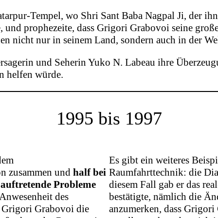
arpur-Tempel, wo Shri Sant Baba Nagpal Ji, der ihn 
de, und prophezeite, dass Grigori Grabovoi seine gro
n nicht nur in seinem Land, sondern auch in der Wel
ersagerin und Seherin Yuko N. Labeau ihre Überzeug
n helfen würde.
1995 bis 1997
 dem
Es gibt ein weiteres Beisp
ion zusammen und
half bei
Raumfahrttechnik: die Diag
 auftretende Probleme
diesem Fall gab er das real
n Anwesenheit des
bestätigte, nämlich die Än
t Grigori Grabovoi die
anzumerken, dass Grigori