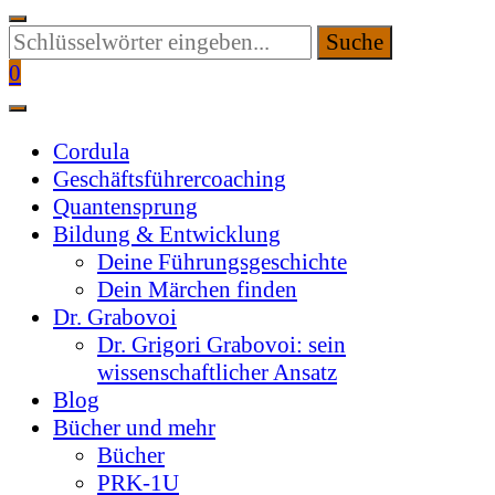
Suchen
Sie
0
etwas?
Cordula
Geschäftsführercoaching
Quantensprung
Bildung & Entwicklung
Deine Führungsgeschichte
Dein Märchen finden
Dr. Grabovoi
Dr. Grigori Grabovoi: sein
wissenschaftlicher Ansatz
Blog
Bücher und mehr
Bücher
PRK-1U