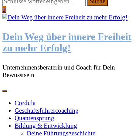
Suchen
Sie
0
etwas?
Dein Weg über innere Freiheit
zu mehr Erfolg!
Unternehmensberaterin und Coach für Dein
Bewusstsein
Cordula
Geschäftsführercoaching
Quantensprung
Bildung & Entwicklung
Deine Führungsgeschichte