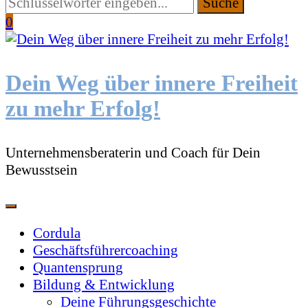
Suchen
Sie
0
etwas?
Dein Weg über innere Freiheit
zu mehr Erfolg!
Unternehmensberaterin und Coach für Dein
Bewusstsein
Cordula
Geschäftsführercoaching
Quantensprung
Bildung & Entwicklung
Deine Führungsgeschichte