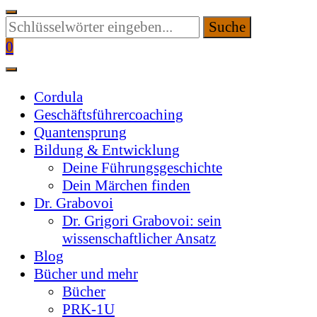
Suchen
Sie
0
etwas?
Cordula
Geschäftsführercoaching
Quantensprung
Bildung & Entwicklung
Deine Führungsgeschichte
Dein Märchen finden
Dr. Grabovoi
Dr. Grigori Grabovoi: sein
wissenschaftlicher Ansatz
Blog
Bücher und mehr
Bücher
PRK-1U