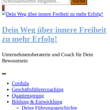
Suchen
Sie
0
etwas?
Dein Weg über innere Freiheit
zu mehr Erfolg!
Unternehmensberaterin und Coach für Dein
Bewusstsein
Cordula
Geschäftsführercoaching
Quantensprung
Bildung & Entwicklung
Deine Führungsgeschichte