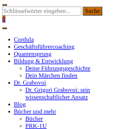
Suchen
Sie
0
etwas?
Cordula
Geschäftsführercoaching
Quantensprung
Bildung & Entwicklung
Deine Führungsgeschichte
Dein Märchen finden
Dr. Grabovoi
Dr. Grigori Grabovoi: sein
wissenschaftlicher Ansatz
Blog
Bücher und mehr
Bücher
PRK-1U