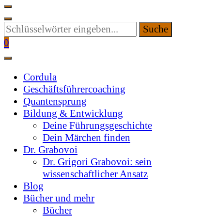
Suchen
Sie
0
etwas?
Cordula
Geschäftsführercoaching
Quantensprung
Bildung & Entwicklung
Deine Führungsgeschichte
Dein Märchen finden
Dr. Grabovoi
Dr. Grigori Grabovoi: sein
wissenschaftlicher Ansatz
Blog
Bücher und mehr
Bücher