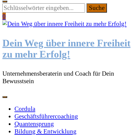
Suchen
Sie
0
etwas?
Dein Weg über innere Freiheit
zu mehr Erfolg!
Unternehmensberaterin und Coach für Dein
Bewusstsein
Cordula
Geschäftsführercoaching
Quantensprung
Bildung & Entwicklung