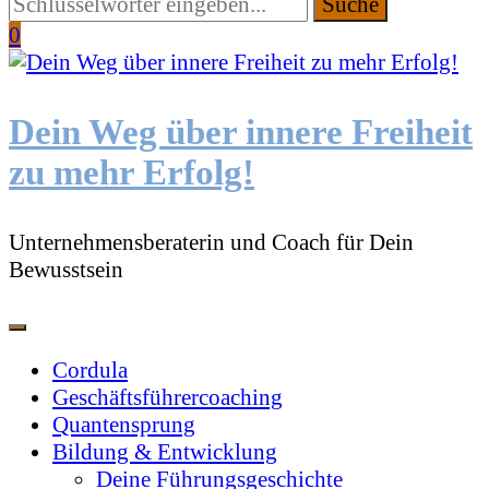
Suchen
Sie
0
etwas?
Dein Weg über innere Freiheit
zu mehr Erfolg!
Unternehmensberaterin und Coach für Dein
Bewusstsein
Cordula
Geschäftsführercoaching
Quantensprung
Bildung & Entwicklung
Deine Führungsgeschichte