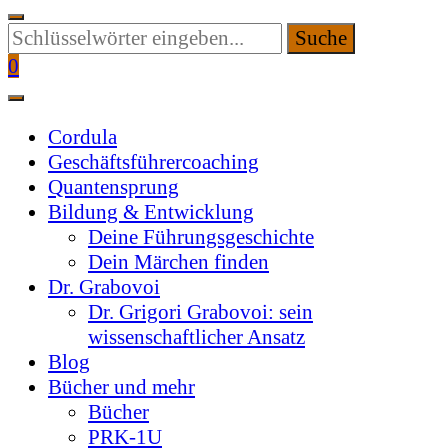
Suchen
Sie
0
etwas?
Cordula
Geschäftsführercoaching
Quantensprung
Bildung & Entwicklung
Deine Führungsgeschichte
Dein Märchen finden
Dr. Grabovoi
Dr. Grigori Grabovoi: sein
wissenschaftlicher Ansatz
Blog
Bücher und mehr
Bücher
PRK-1U