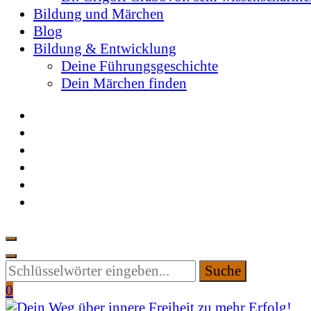
Bildung und Märchen
Blog
Bildung & Entwicklung
Deine Führungsgeschichte
Dein Märchen finden
Suchen
Sie
0
etwas?