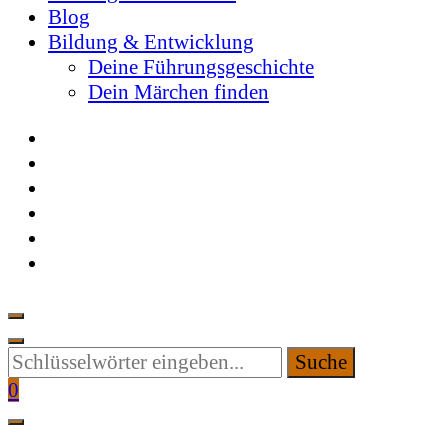
Blog
Bildung & Entwicklung
Deine Führungsgeschichte
Dein Märchen finden
Suchen
Sie
0
etwas?