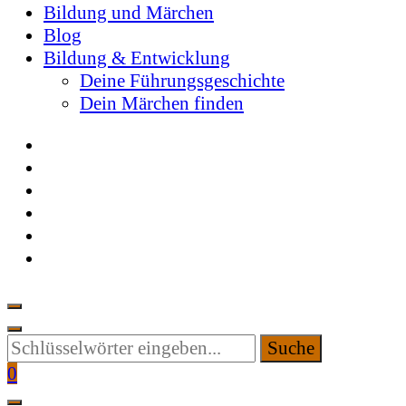
Bildung und Märchen
Blog
Bildung & Entwicklung
Deine Führungsgeschichte
Dein Märchen finden
Suchen
Sie
0
etwas?