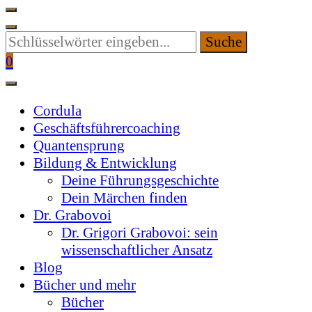
Suchen
Sie
0
etwas?
Cordula
Geschäftsführercoaching
Quantensprung
Bildung & Entwicklung
Deine Führungsgeschichte
Dein Märchen finden
Dr. Grabovoi
Dr. Grigori Grabovoi: sein
wissenschaftlicher Ansatz
Blog
Bücher und mehr
Bücher