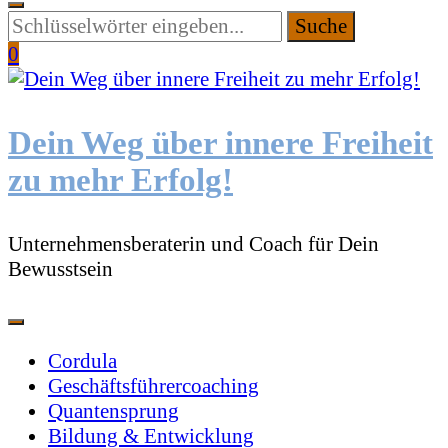
Suchen
Sie
0
etwas?
Dein Weg über innere Freiheit
zu mehr Erfolg!
Unternehmensberaterin und Coach für Dein
Bewusstsein
Cordula
Geschäftsführercoaching
Quantensprung
Bildung & Entwicklung