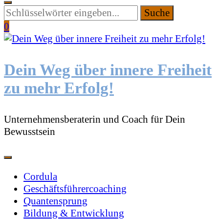
Suchen
Sie
0
etwas?
Dein Weg über innere Freiheit
zu mehr Erfolg!
Unternehmensberaterin und Coach für Dein
Bewusstsein
Cordula
Geschäftsführercoaching
Quantensprung
Bildung & Entwicklung