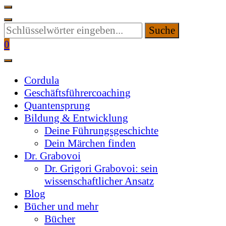
Suchen
Sie
0
etwas?
Cordula
Geschäftsführercoaching
Quantensprung
Bildung & Entwicklung
Deine Führungsgeschichte
Dein Märchen finden
Dr. Grabovoi
Dr. Grigori Grabovoi: sein
wissenschaftlicher Ansatz
Blog
Bücher und mehr
Bücher