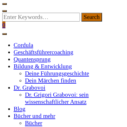
Looking
for
0
Something?
Cordula
Geschäftsführercoaching
Quantensprung
Bildung & Entwicklung
Deine Führungsgeschichte
Dein Märchen finden
Dr. Grabovoi
Dr. Grigori Grabovoi: sein
wissenschaftlicher Ansatz
Blog
Bücher und mehr
Bücher