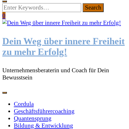
Looking
for
0
Something?
Dein Weg über innere Freiheit
zu mehr Erfolg!
Unternehmensberaterin und Coach für Dein
Bewusstsein
Cordula
Geschäftsführercoaching
Quantensprung
Bildung & Entwicklung